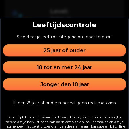
Level:
Poker vis
Leeftijdscontrole
Volgende level:
Poker debutant
Selecteer je leeftijdscategorie om door te gaan.
25 jaar of ouder
Achievements
18 tot en met 24 jaar
Begin je pokercarrière
Jonger dan 18 jaar
Je hebt een account aangemaakt
1
/
1
Ik ben 25 jaar of ouder maar wil geen reclames zien
De leeftijd dient naar waarheid te worden ingevuld. Hierbij bevestigt je
tevens dat je bewust bent van de risico's van online kansspelen en dat je
momenteel niet bent uitgesloten van deelname aan kansspelen bij online