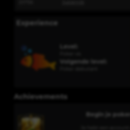
20756
Juicerrcb
Experience
Level:
Poker vis
Volgende level:
Poker debutant
Achievements
Begin je poker
Je hebt een accoun