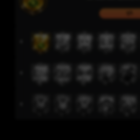
1
/
1