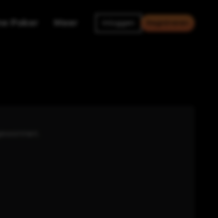
ne Poker
Meer
Inloggen
Registreren
 gewonnen.