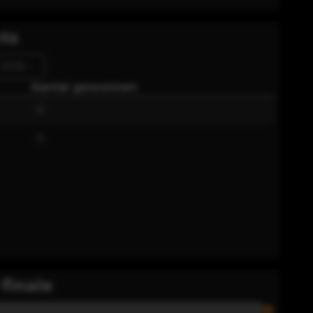
ts
2026
Aantal gewonnen
0
0
finale