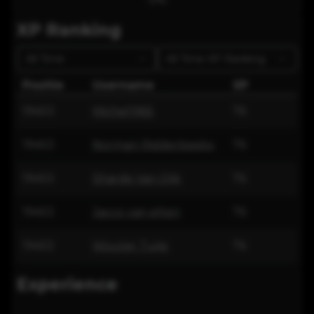
XP Ranking
All Time
All Time
XP Ranking
Positie
Username
XP
19453
Michel1965
76
19453
Norman Ridderbeekx
76
19453
Sharde Van Dijk
76
19453
Jacco van elten
76
19453
Wouter Tuijp
76
Experience