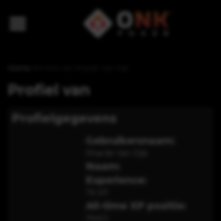
Home
>
Profiel van Sharde Van Dijk
Profiel van
Profielgegevens
Gebruikersnaam:
Sharde Van Dijk
Naam:
Experience:
76
XP
All-time XP positie:
19453