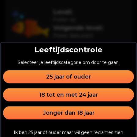
Level:
Poker vis
Volgende level:
Poker debutant
Leeftijdscontrole
Achievements
Selecteer je leeftijdscategorie om door te gaan.
25 jaar of ouder
Begin je pokercarrière
Je hebt een account aangemaakt
18 tot en met 24 jaar
1
/
1
Jonger dan 18 jaar
Ik ben 25 jaar of ouder maar wil geen reclames zien