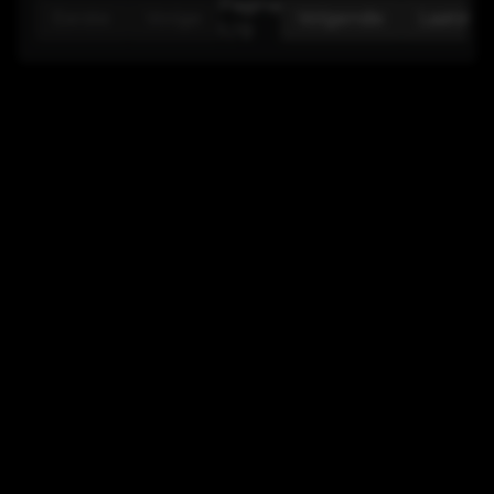
Pagina
Eerste
Vorige
Volgende
Laatste
1
/
0