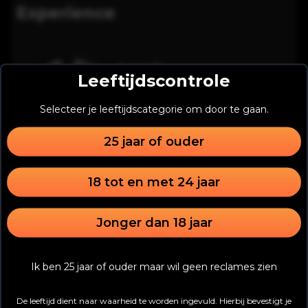
Experience
Level:
Leeftijdscontrole
Poker debutant
Volgende level:
Selecteer je leeftijdscategorie om door te gaan.
Gelegenheidspokeraar
25 jaar of ouder
Achievements
18 tot en met 24 jaar
Begin je pokercarrière
Jonger dan 18 jaar
Je hebt een account aangemaakt
Ik ben 25 jaar of ouder maar wil geen reclames zien
1
/
1
De leeftijd dient naar waarheid te worden ingevuld. Hierbij bevestigt je