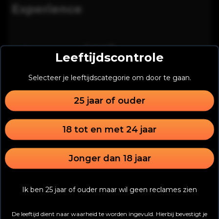
Experience
Level:
Leeftijdscontrole
Poker vis
Volgende level:
Selecteer je leeftijdscategorie om door te gaan.
Poker debutant
25 jaar of ouder
Achievements
18 tot en met 24 jaar
Begin je pokercarrière
Jonger dan 18 jaar
Je hebt een account aangemaakt
Ik ben 25 jaar of ouder maar wil geen reclames zien
1
/
1
De leeftijd dient naar waarheid te worden ingevuld. Hierbij bevestigt je