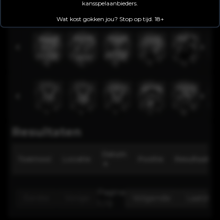
kansspelaanbieders.
Wat kost gokken jou? Stop op tijd. 18+
Resultaten
Datum
Toernooi
Locatie
Positie
Resultaat
▼
Pagina
Eerste
Vorige
Volgende
Laatste
1
/
0