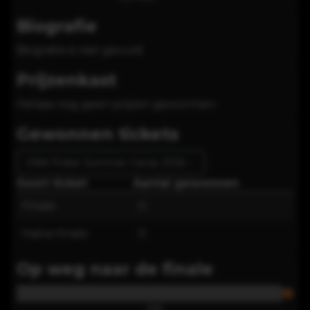
Biografie
Biografie is niet gevuld
Prijzenkast
Helaas nog geen prijzen gewonnen.
Gewonnen tickets
ONK Poker Summer Camp 2026
Soort ticket
Aantal gewonnen
Finale
0
Halve finale
0
Op weg naar de finale
0
%