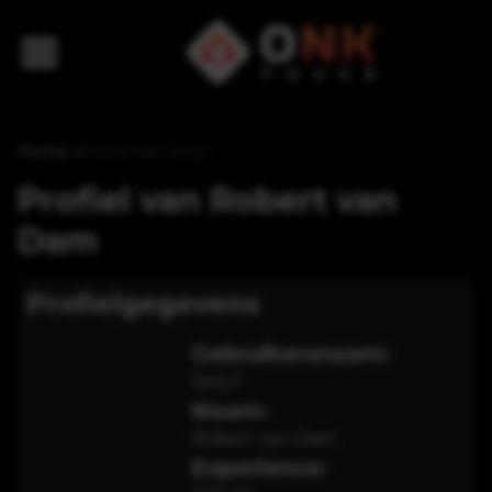
Home
>
Profiel van Sixty7
Profiel van
Robert van
Dam
Profielgegevens
Gebruikersnaam:
Sixty7
Naam:
Robert van Dam
Experience: