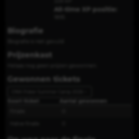
339
XP
All-time XP positie:
1895
Biografie
Biografie is niet gevuld
Prijzenkast
Helaas nog geen prijzen gewonnen.
Gewonnen tickets
ONK Poker Summer Camp 2026
Soort ticket
Aantal gewonnen
Finale
0
Halve finale
0