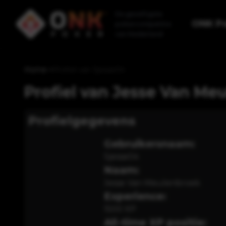
De gezelligste
ONK P
pokercompetitie
van Nederland
Home
>
Profiel van Sjesse04
Profiel van
Jesse Van Me
Profielgegevens
Gebruikersnaam:
Sjesse04
Naam:
Jesse Van Meulenbroek
Experience:
1500
XP
All-time XP positie: