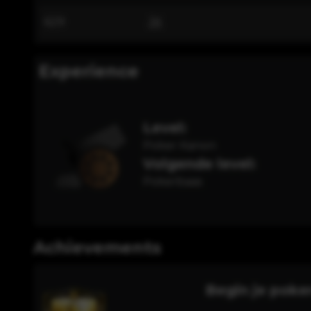
629
JK
Experience
Level:
Poker Kanon
Volgende level:
Pokerbaas
Achievements
Begin je poker