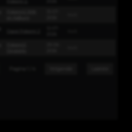
Pokerrrr 2.
2026
e
Pokerrrr2 Wijk
13-07-
n.v.t.
en Aalburg
2026
e
12-07-
Ospel Pokerrrr 2
n.v.t.
2026
e
Pokerrrr2
29-06-
n.v.t.
Dinxperlo
2026
Pagina
1
/
4
Volgende
Laatste