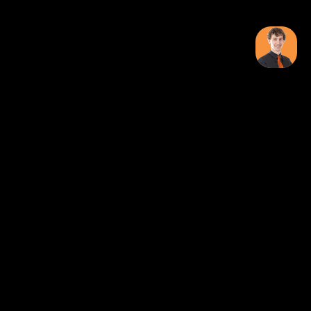
Over ONK Poker
Over Ons
Veelgestelde Vragen
In Contact Komen Met Ons?