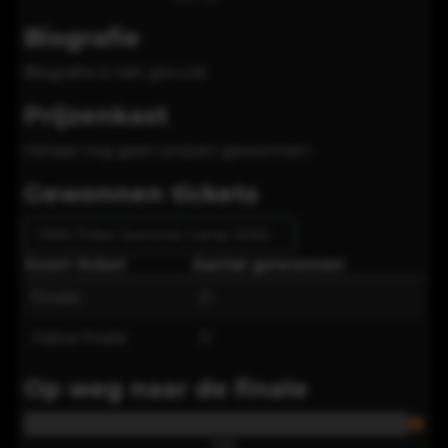
Biografie
Biografie is niet gevuld
Prijzenkast
Helaas nog geen prijzen gewonnen.
Gewonnen tickets
ONK Poker Summer Camp 2026
Soort ticket
Aantal gewonnen
Finale
0
Halve finale
0
Op weg naar de finale
0
%