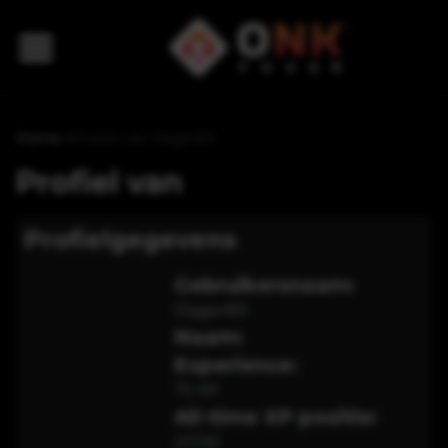
Home
>
Profiel van Slager89
Profiel van
Profielgegevens
Gebruikersnaam:
Slager89
Naam:
Experience:
75
XP
All-time XP positie:
20761