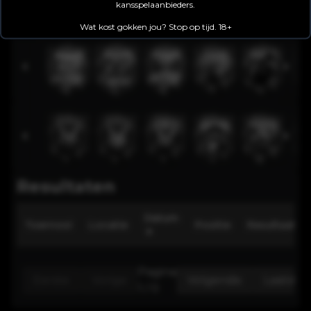
kansspelaanbieders.
Wat kost gokken jou? Stop op tijd. 18+
Resultaten
Datum
Toernooi
Locatie
Positie
Resultaat
▼
Pagina
Eerste
Vorige
Volgende
Laatste
1
/
0