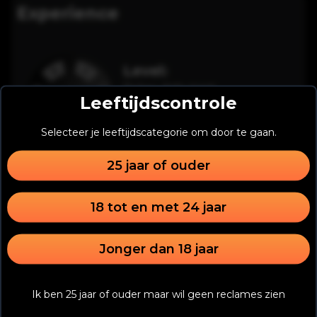
Experience
Level:
Poker debutant
Leeftijdscontrole
Volgende level:
Gelegenheidspokeraar
Selecteer je leeftijdscategorie om door te gaan.
25 jaar of ouder
Achievements
18 tot en met 24 jaar
Begin je pokercarrière
Jonger dan 18 jaar
Je hebt een account aangemaakt
1
/
1
Ik ben 25 jaar of ouder maar wil geen reclames zien