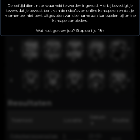
De leeftijd dient naar waarheid te worden ingevuld. Hierbij bevestigt je
tevens dat je bewust bent van de risico's van online kansspelen en dat je
momenteel niet bent uitgesloten van deelname aan kansspelen bij online
kansspelaanbieders.
Wat kost gokken jou? Stop op tijd. 18+
Resultaten
Datum
Toernooi
Locatie
Positie
R
▼
Pokerkampioenschap
't
22-02-
n.v.t.