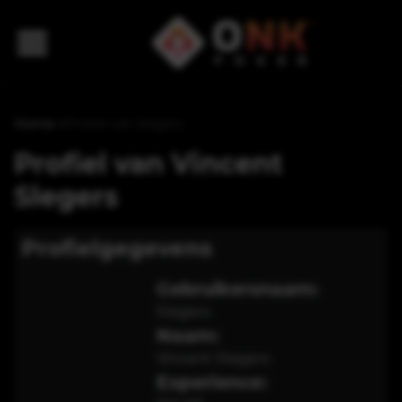
Home
>
Profiel van Slegers
Profiel van
Vincent
Slegers
Profielgegevens
Gebruikersnaam:
Slegers
Naam:
Vincent Slegers
Experience: