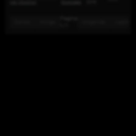
van Oirschot
Kroegske
2019
Pagina
Eerste
Vorige
Volgende
Laatste
1
/
1