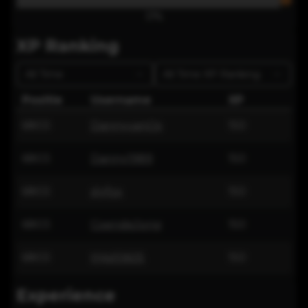
0
%
XP Ranking
All Time
All Time
XP Ranking
Positie
Username
XP
6803
DannyvanOs
150
6803
Danny1989
150
6803
slyfox
150
6803
CoendeJong
150
6803
thijs10605
150
Experience