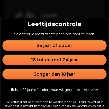
Level:
Poker debutant
Leeftijdscontrole
Volgende level:
Selecteer je leeftijdscategorie om door te gaan.
Gelegenheidspokeraar
25 jaar of ouder
Achievements
18 tot en met 24 jaar
Begin je pokercarrière
Jonger dan 18 jaar
Je hebt een account aangemaakt
Ik ben 25 jaar of ouder maar wil geen reclames zien
1
/
1
De leeftijd dient naar waarheid te worden ingevuld. Hierbij bevestigt je
tevens dat je bewust bent van de risico's van online kansspelen en dat je