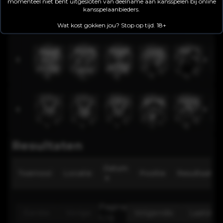
momenteel niet bent uitgesloten van deelname aan kansspelen bij online
kansspelaanbieders.
Wat kost gokken jou? Stop op tijd. 18+
Resultaten
Datum
Toernooi
Locatie
Positie
Resultaat
▼
Pagina
Eerste
Vorige
Volgende
Laatste
1
/
0