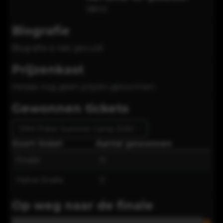
6803
Biografie
Biografie is niet gevuld
Prijzenkast
Helaas nog geen prijzen gewonnen.
Gewonnen tickets
ONK Poker Summer Camp 2026
Soort ticket
Aantal gewonnen
Finale
0
Halve finale
0
Op weg naar de finale