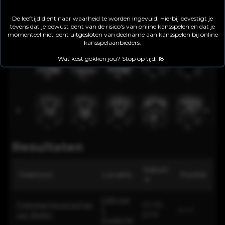
De leeftijd dient naar waarheid te worden ingevuld. Hierbij bevestigt je
tevens dat je bewust bent van de risico's van online kansspelen en dat je
momenteel niet bent uitgesloten van deelname aan kansspelen bij online
kansspelaanbieders.
Wat kost gokken jou? Stop op tijd. 18+
Resultaten
Datum
Toernooi
Locatie
Positie
R
▼
Café bar
Pokerkampioenschap
02-05-
't
n.v.t.
van Beilen
2019
Zwaantje