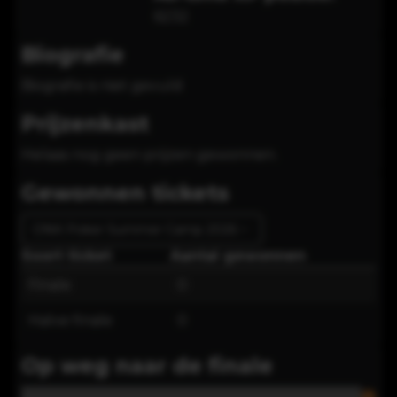
6232
Biografie
Biografie is niet gevuld
Prijzenkast
Helaas nog geen prijzen gewonnen.
Gewonnen tickets
ONK Poker Summer Camp 2026
Soort ticket
Aantal gewonnen
Finale
0
Halve finale
0
Op weg naar de finale