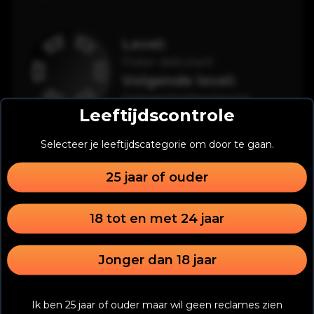
Level:
Poker debutant
Volgende level:
Gelegenheidspokeraar
Leeftijdscontrole
Selecteer je leeftijdscategorie om door te gaan.
Achievements
25 jaar of ouder
Begin je pokercarrière
18 tot en met 24 jaar
Je hebt een account aangemaakt
Jonger dan 18 jaar
1
/
1
Ik ben 25 jaar of ouder maar wil geen reclames zien