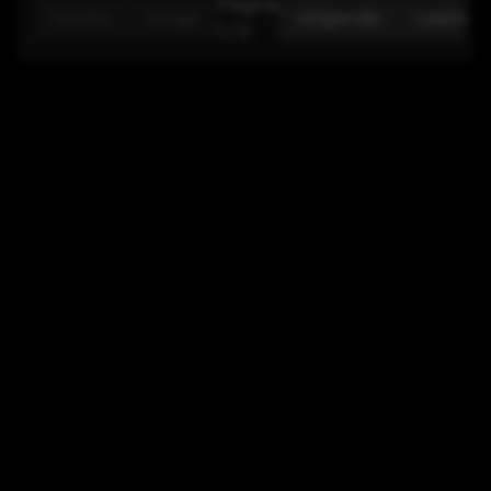
Pagina
Eerste
Vorige
Volgende
Laatste
1
/
0