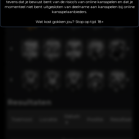
tevens dat je bewust bent van de risico's van online kansspelen en dat je
momenteel niet bent uitgesloten van deelname aan kansspelen bij online
kansspelaanbieders.
Wat kost gokken jou? Stop op tijd. 18+
Resultaten
Datum
Toernooi
Locatie
Positie
Resultaat
▼