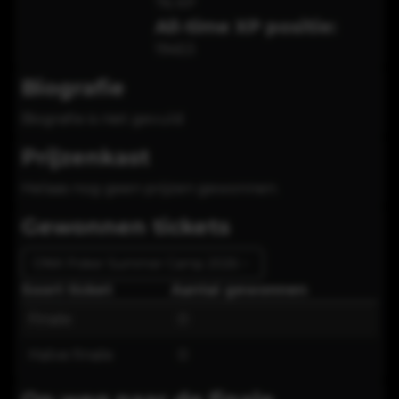
76
XP
All-time XP positie:
19453
Biografie
Biografie is niet gevuld
Prijzenkast
Helaas nog geen prijzen gewonnen.
Gewonnen tickets
ONK Poker Summer Camp 2026
Soort ticket
Aantal gewonnen
Finale
0
Halve finale
0