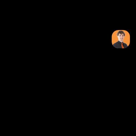
Over ONK Poker