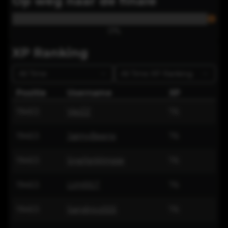
Op weg naar de finale
0
%
XP Ranking
All Time
All Time
XP Ranking
Positie
Username
XP
19453
VieZZ
76
19453
JaimyBeens
76
19453
SnelleWimpie
76
19453
LVHRST
76
19453
Sandrico555
76