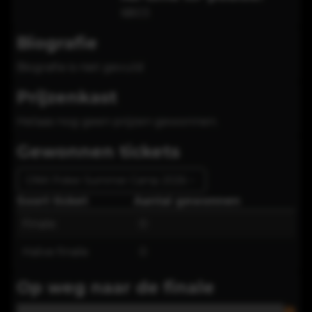
6803
Biografie
Biografie is niet gevuld
Prijzenkast
Helaas nog geen prijzen gewonnen.
Gewonnen tickets
ONK Poker Summer Camp 2026
Soort ticket
Aantal gewonnen
Finale
0
Halve finale
0
Op weg naar de finale