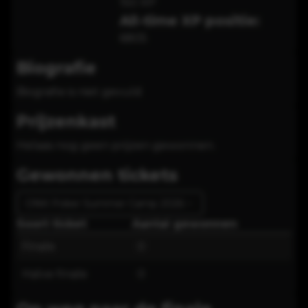
150
XP
All-time XP positie:
6805
Biografie
Biografie is niet gevuld
Prijzenkast
Helaas nog geen prijzen gewonnen.
Gewonnen tickets
ONK Poker Summer Camp 2026
Soort ticket
Aantal gewonnen
Finale
0
Halve finale
0