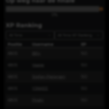
Op weg naar de finale
0
%
XP Ranking
All Time
All Time
XP Ranking
Positie
Username
XP
6805
Billy
150
6805
Vaasje
150
6805
Stefan-Pietersen
150
6805
Y3NKEE
150
6805
Finaly
150