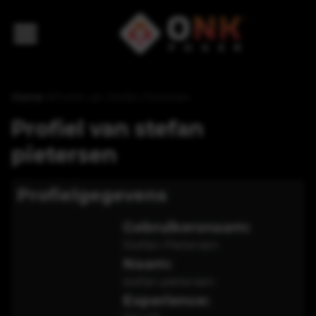
Home
>
Profiel van Stefan-Pietersen
Profiel van
stefan
pietersen
Profielgegevens
Gebruikersnaam:
Stefan-Pietersen
Naam:
stefan pietersen
Experience: