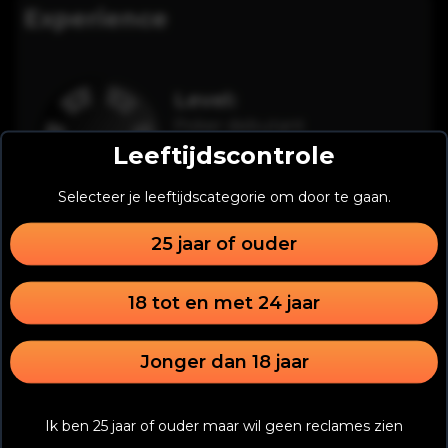
Experience
Level:
Poker debutant
Volgende level:
Leeftijdscontrole
Gelegenheidspokeraar
Selecteer je leeftijdscategorie om door te gaan.
25 jaar of ouder
Achievements
18 tot en met 24 jaar
Begin je pokercarrière
Jonger dan 18 jaar
Je hebt een account aangemaakt
1
/
1
Ik ben 25 jaar of ouder maar wil geen reclames zien