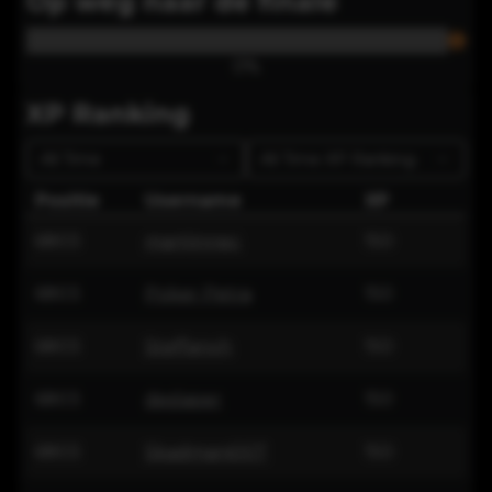
Op weg naar de finale
0
%
XP Ranking
All Time
All Time
XP Ranking
Positie
Username
XP
6803
martijnnec
150
6803
Poker Petra
150
6803
Steffanvh
150
6803
deslaper
150
6803
Skadmani007
150