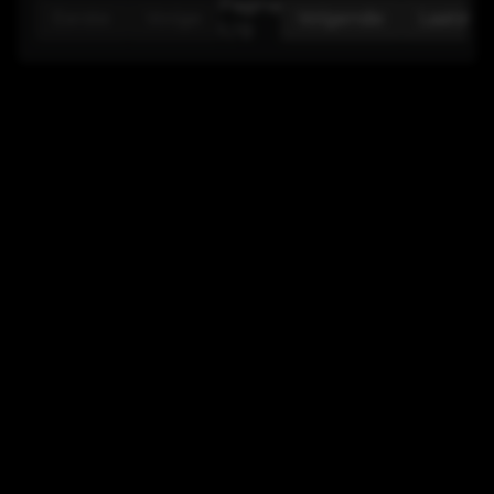
Pagina
Eerste
Vorige
Volgende
Laatste
1
/
0