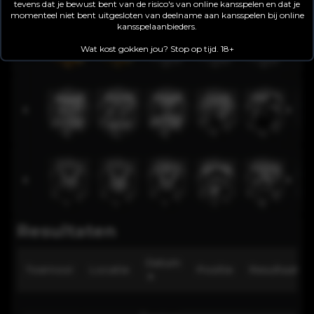
tevens dat je bewust bent van de risico's van online kansspelen en dat je
momenteel niet bent uitgesloten van deelname aan kansspelen bij online
kansspelaanbieders.
Wat kost gokken jou? Stop op tijd. 18+
Resultaten
Datum
Toernooi
Locatie
Positie
Resultaat
▼