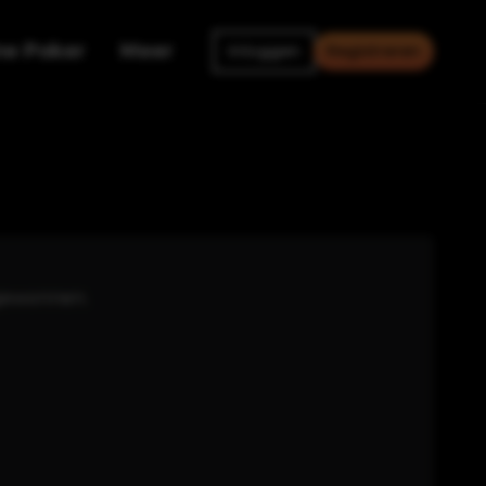
ne Poker
Meer
Inloggen
Registreren
 gewonnen.