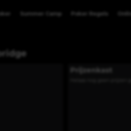
oker
Summer Camp
Poker Regels
Onli
ridge
Prijzenkast
Helaas nog geen prijzen