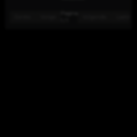
Pagina
Eerste
Vorige
Volgende
Laatste
1
/
1