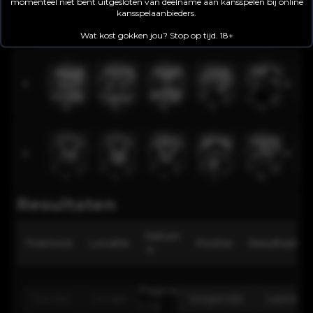
momenteel niet bent uitgesloten van deelname aan kansspelen bij online
kansspelaanbieders.
Wat kost gokken jou? Stop op tijd. 18+
Resultaten
Datum
Toernooi
Locatie
Positie
Resultaat
▼
Pagina
Eerste
Vorige
Volgende
Laatste
1
/
0