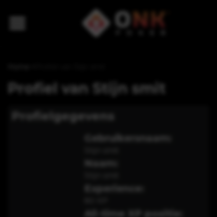
Home
>
Profiel van Stijn smit
Profiel van
Stijn smit
Profielgegevens
Gebruikersnaam:
Stijn smit
Naam:
Stijn smit
Experience:
80
XP
All-time XP positie: