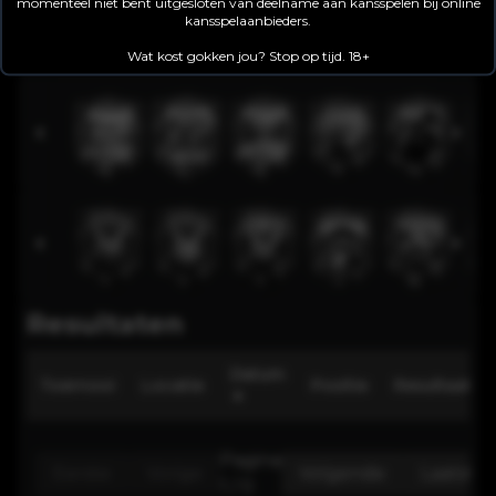
momenteel niet bent uitgesloten van deelname aan kansspelen bij online
kansspelaanbieders.
Wat kost gokken jou? Stop op tijd. 18+
Resultaten
Datum
Toernooi
Locatie
Positie
Resultaat
▼
Pagina
Eerste
Vorige
Volgende
Laatste
1
/
0