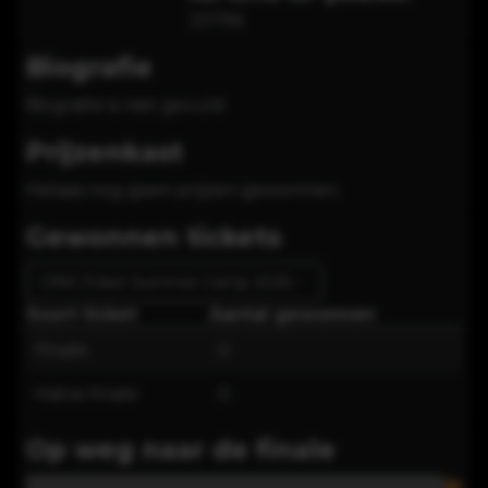
20756
Biografie
Biografie is niet gevuld
Prijzenkast
Helaas nog geen prijzen gewonnen.
Gewonnen tickets
ONK Poker Summer Camp 2026
Soort ticket
Aantal gewonnen
Finale
0
Halve finale
0
Op weg naar de finale