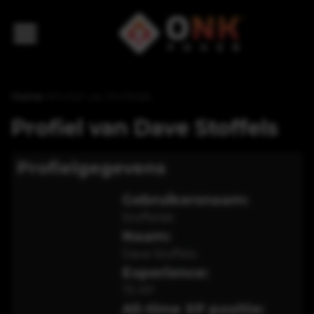
Home
>
Profiel van Stoffelski
Profiel van
Dave Stoffels
Profielgegevens
Gebruikersnaam:
Stoffelski
Naam:
Dave Stoffels
Experience:
75
XP
All-time XP positie: