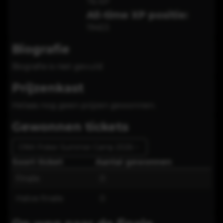
76
XP
All-time XP positie:
19453
Biografie
Biografie is niet gevuld
Prijzenkast
Helaas nog geen prijzen gewonnen.
Gewonnen tickets
ONK Poker Summer Camp 2026
Soort ticket
Aantal gewonnen
Finale
0
Halve finale
0