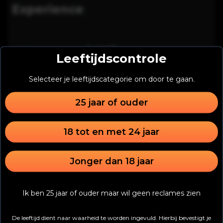
Experience
Level:
Leeftijdscontrole
Poker vis
Volgende level:
Selecteer je leeftijdscategorie om door te gaan.
Poker debutant
25 jaar of ouder
Achievements
18 tot en met 24 jaar
Begin je pokercarrière
Jonger dan 18 jaar
Je hebt een account aangemaakt
Ik ben 25 jaar of ouder maar wil geen reclames zien
1
/
1
De leeftijd dient naar waarheid te worden ingevuld. Hierbij bevestigt je