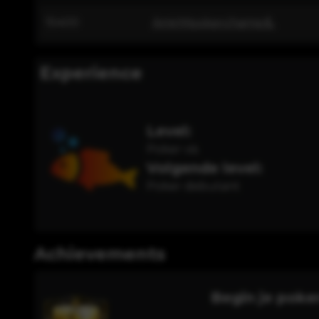
15400
AmirMpokerchamp💪
Experience
Level:
Poker vis
Volgende level:
Poker debutant
Achievements
Begin je poker