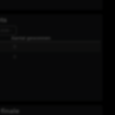
ts
2026
Aantal gewonnen
0
0
finale