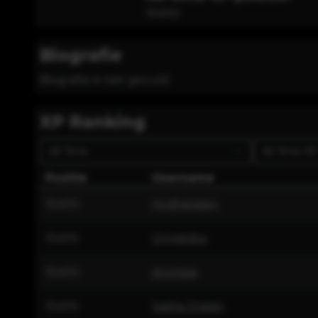
15400
Biografie
Biografie is niet gevuld
XP Ranking
All Time
All Time
XP
Positie
Username
15400
Hvdheijden
15400
Onniedos
15400
stompie
15400
Sasha Draijer