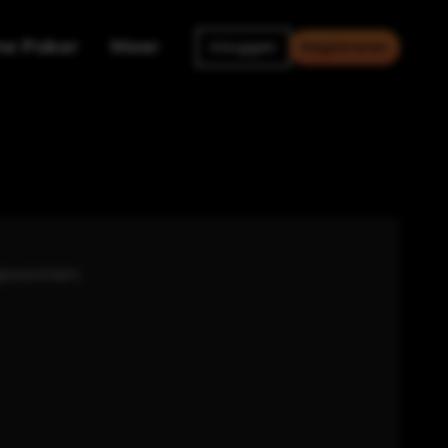
ne Poker
Meer
Inloggen
Registreren
 gewonnen.