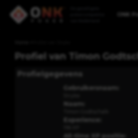
De gezelligste
ONK P
pokercompetitie
van Nederland
Home
>
Profiel van Stryke
Profiel van
Timon Godtsc
Profielgegevens
Gebruikersnaam:
Stryke
Naam:
Timon Godtschalk
Experience:
196
XP
All-time XP positie: