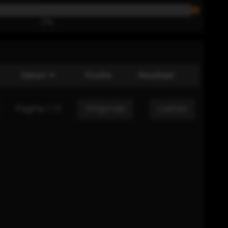
0
%
Datum
▼
Positie
Resultaat
Pagina
1
/
0
Volgende
Laatste