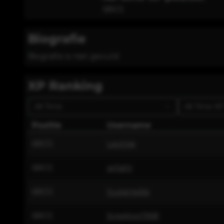
6803
Biografie
Biografie is niet gevuld
XP Ranking
All Time
All Time
XP
Positie
Username
6803
Leotsje
6803
arilatti
6803
Superedje
6803
breekoo1968