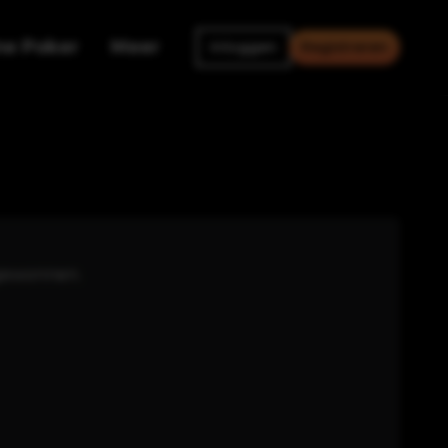
ne Poker
Meer
Inloggen
Registreren
 gewonnen.