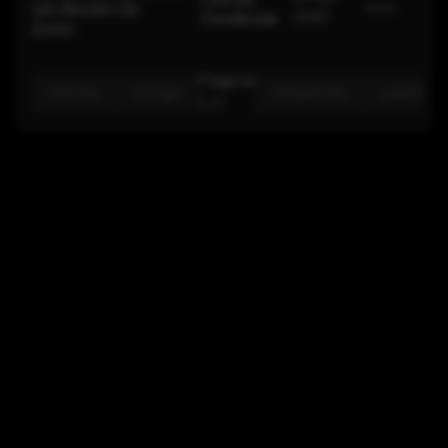
van Bergen Op
n.v.t.
Ponderosa
2020
Zoom
Pagina
Eerste
Vorige
Volgende
Laatste
1
/
1