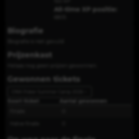
150
XP
All-time XP positie:
6805
Biografie
Biografie is niet gevuld
Prijzenkast
Helaas nog geen prijzen gewonnen.
Gewonnen tickets
ONK Poker Summer Camp 2026
Soort ticket
Aantal gewonnen
Finale
0
Halve finale
0