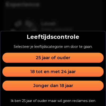
Experience
Level:
Poker debutant
Volgende level:
Leeftijdscontrole
Gelegenheidspokeraar
Selecteer je leeftijdscategorie om door te gaan.
25 jaar of ouder
Achievements
18 tot en met 24 jaar
Begin je pokercarrière
Jonger dan 18 jaar
Je hebt een account aangemaakt
1
/
1
Ik ben 25 jaar of ouder maar wil geen reclames zien