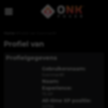
Home
>
Profiel van Svenman81
Profiel van
Profielgegevens
Gebruikersnaam:
Svenman81
Naam:
Experience:
75
XP
All-time XP positie:
20756