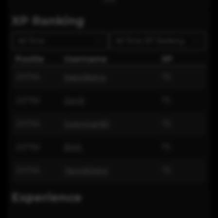
XP Ranking
All Time
All Time
XP Ranking
Positie
Username
XP
20756
basvdberg
75
20756
Jorrit
75
20756
Svenman81
75
20756
Britt
75
20756
YannikSelvi
75
Experience