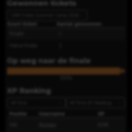
Gewonnen tickets
ONK Poker Summer Camp 2026
Soort ticket
Aantal gewonnen
Finale
1
Halve finale
2
Op weg naar de finale
100
%
XP Ranking
All Time
All Time
XP Ranking
Positie
Username
XP
146
Romeo
6138