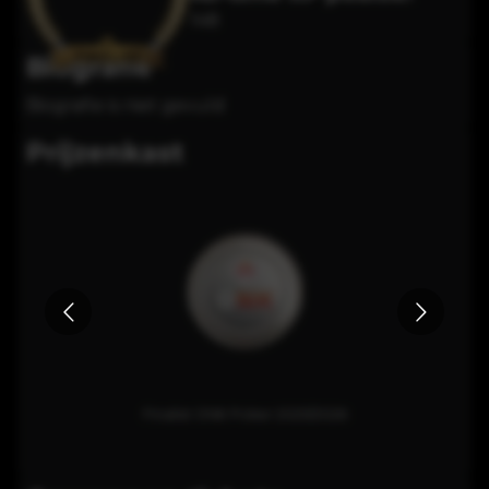
148
Biografie
Biografie is niet gevuld
Prijzenkast
Online Pokerkampioenschap van Kerkrade
16-11-2025 19:00:00