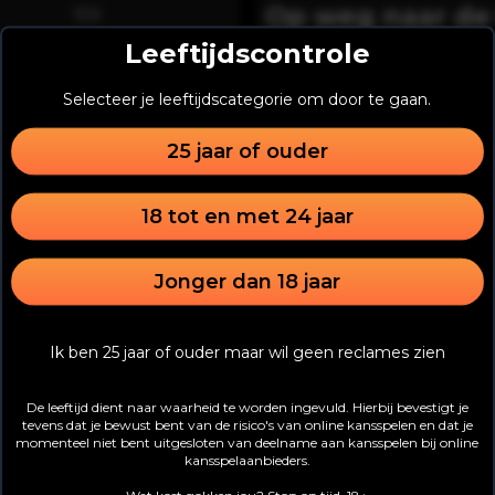
Op weg naar de 
159
Leeftijdscontrole
159
Selecteer je leeftijdscategorie om door te gaan.
Resultaten
25 jaar of ouder
Toernooi
18 tot en met 24 jaar
Finale Open Nederlands
Jonger dan 18 jaar
Kampioenschap Poker
2019/2020
ONKP halve finale Noordwes
Ik ben 25 jaar of ouder maar wil geen reclames zien
Nederland
De leeftijd dient naar waarheid te worden ingevuld. Hierbij bevestigt je
Pokerkampioenschap van
tevens dat je bewust bent van de risico's van online kansspelen en dat je
Afferden L
momenteel niet bent uitgesloten van deelname aan kansspelen bij online
kansspelaanbieders.
carrière
Wat kost gokken jou? Stop op tijd. 18+