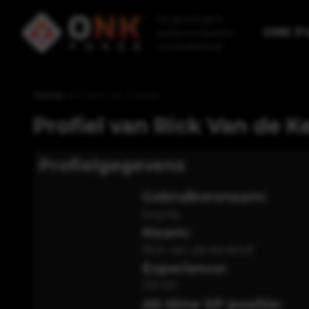
De gezelligste
ONK P
pokercompetitie
van Nederland
Home
>
Profiel van Swyxia
Profiel van
Rick Van de K
Profielgegevens
Gebruikersnaam:
Swyxia
Naam:
Rick Van de Kerkhof
Experience:
159
XP
All-time XP positie: