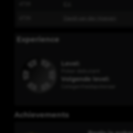
4739
E.V.
4739
David van der Hoeven
Experience
Level:
Poker debutant
Volgende level:
Gelegenheidspokeraar
Achievements
Begin je poker