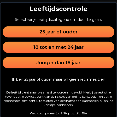
Leeftijdscontrole
150
Selecteer je leeftijdscategorie om door te gaan.
Resultaten
25 jaar of ouder
Toernooi
18 tot en met 24 jaar
Pokerkampioenschap van
Groningen
Jonger dan 18 jaar
Eerste
Vorige
Ik ben 25 jaar of ouder maar wil geen reclames zien
De leeftijd dient naar waarheid te worden ingevuld. Hierbij bevestigt je
tevens dat je bewust bent van de risico's van online kansspelen en dat je
momenteel niet bent uitgesloten van deelname aan kansspelen bij online
kansspelaanbieders.
carrière
Wat kost gokken jou? Stop op tijd. 18+