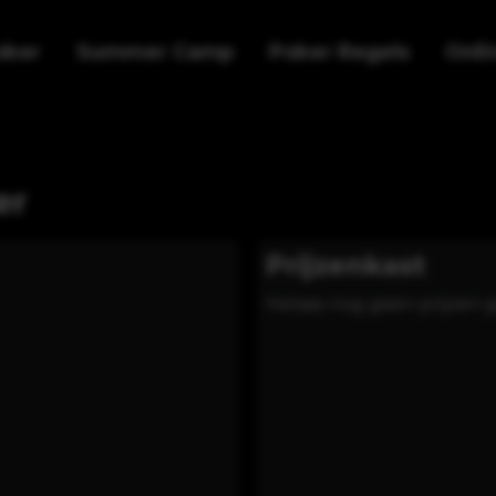
oker
Summer Camp
Poker Regels
Onli
er
Prijzenkast
Helaas nog geen prijzen