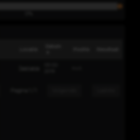
0
%
Datum
Locatie
Positie
Resultaat
▼
03-02-
Tasmania
n.v.t.
2019
Pagina
1
/
1
Volgende
Laatste