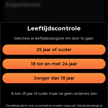
Experience
Level:
Leeftijdscontrole
Poker vis
Volgende level:
Selecteer je leeftijdscategorie om door te gaan.
Poker debutant
25 jaar of ouder
Achievements
18 tot en met 24 jaar
Begin je pokercarrière
Jonger dan 18 jaar
Je hebt een account aangemaakt
Ik ben 25 jaar of ouder maar wil geen reclames zien
1
/
1
De leeftijd dient naar waarheid te worden ingevuld. Hierbij bevestigt je