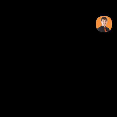
Over ONK Poker
Over Ons
Veelgestelde Vragen