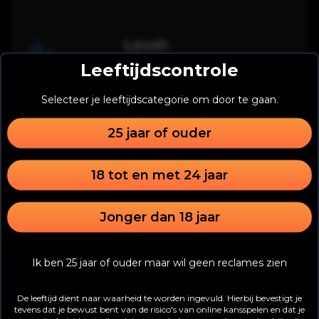
Level:
Poker vis
Leeftijdscontrole
Volgende level:
Selecteer je leeftijdscategorie om door te gaan.
Poker debutant
25 jaar of ouder
Achievements
18 tot en met 24 jaar
Begin je pokercarrière
Jonger dan 18 jaar
Je hebt een account aangemaakt
Ik ben 25 jaar of ouder maar wil geen reclames zien
1
/
1
De leeftijd dient naar waarheid te worden ingevuld. Hierbij bevestigt je
tevens dat je bewust bent van de risico's van online kansspelen en dat je