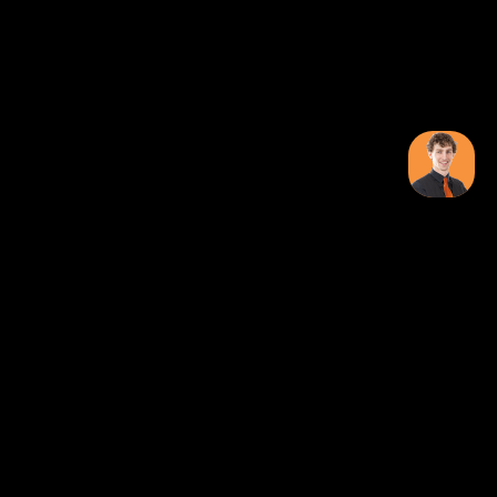
Over ONK Poker