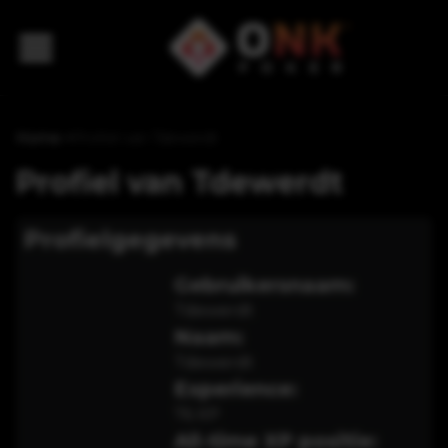
Home
>
Profiel van Tdewerdt
Profiel van
Tdewerdt
Profielgegevens
Gebruikersnaam:
Tdewerdt
Naam:
Tdewerdt
Experience:
76
XP
All-time XP positie: