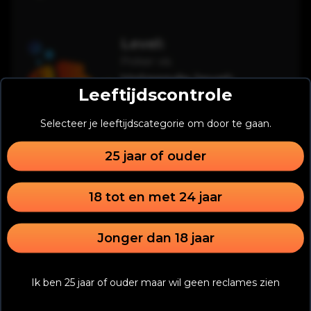
Level:
Poker vis
Volgende level:
Leeftijdscontrole
Poker debutant
Selecteer je leeftijdscategorie om door te gaan.
Achievements
25 jaar of ouder
Begin je pokercarrière
18 tot en met 24 jaar
Je hebt een account aangemaakt
Jonger dan 18 jaar
1
/
1
Ik ben 25 jaar of ouder maar wil geen reclames zien