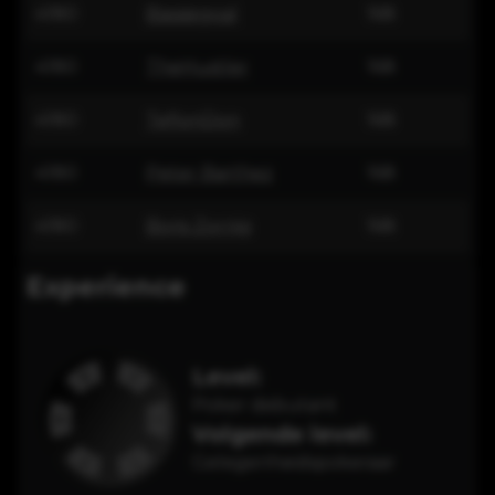
4180
Bassiegoal
168
4180
TheHustler
168
4180
TeflonDon
168
4180
Peter Barthez
168
4180
Boris Zornig
168
Experience
Level:
Poker debutant
Volgende level:
Gelegenheidspokeraar