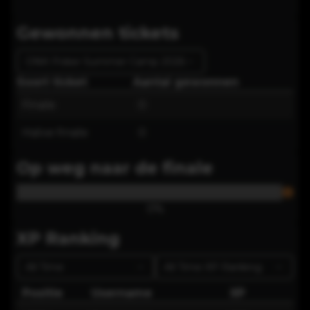
Gewonnen tickets
ONK Poker Summer Camp 2026
Soort ticket
Aantal gewonnen
Finale
0
Halve finale
0
Op weg naar de finale
0
%
XP Ranking
All Time
All Time
XP Ranking
Positie
Username
XP