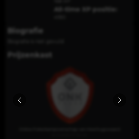
168
XP
All-time XP positie:
4180
Biografie
Biografie is niet gevuld
Prijzenkast
Online Pokerkampioenschap van Heerhugowaard
14-5-2020 17:30:00