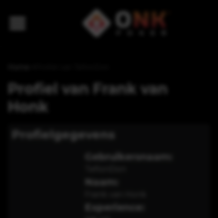
Home
>
Profiel van TeflonDon
Profiel van
Frank van
Honk
Profielgegevens
Gebruikersnaam:
TeflonDon
Naam:
Frank van Honk
Experience: