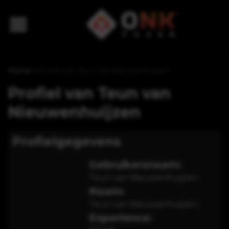
Home
>
Profiel van Teun van Nieuwenhuijzen
Profiel van
Teun van
Nieuwenhuijzen
Profielgegevens
Gebruikersnaam:
Teun van Nieuwenhuijzen
Naam:
Teun van Nieuwenhuijzen
Experience: