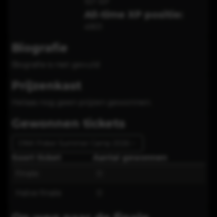
157
XP
All-time XP positie:
4901
Biografie
Biografie is niet gevuld
Prijzenkast
Helaas nog geen prijzen gewonnen.
Gewonnen tickets
ONK Poker Summer Camp 2026
Soort ticket
Aantal gewonnen
Finale
0
Halve finale
0