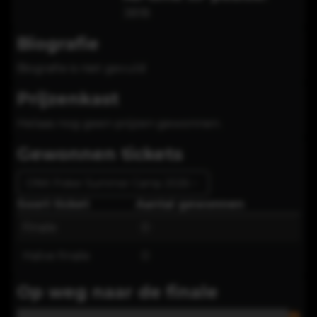
3818
Biografie
Biografie is niet gevuld
Prijzenkast
Helaas nog geen prijzen gewonnen.
Gewonnen tickets
ONK Poker Summer Camp 2026
Soort ticket
Aantal gewonnen
Finale
0
Halve finale
0
Op weg naar de finale