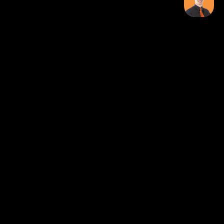
Over ONK Poker
Over Ons
Veelgestelde Vragen
In Contact Komen Met Ons?
Mail naar: info@onkpoker.nl