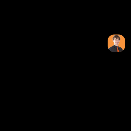
Over ONK Poker