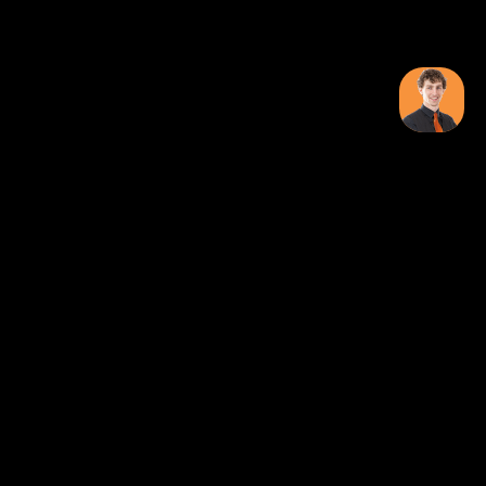
Over ONK Poker
Over Ons
Veelgestelde Vragen