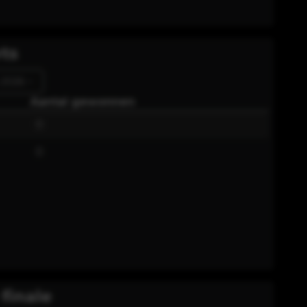
ts
2026
Aantal gewonnen
0
0
finale