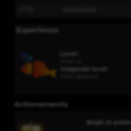
20756
David Siebring
Experience
Level:
Poker vis
Volgende level:
Poker debutant
Achievements
Begin je poker