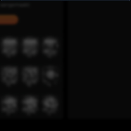
t aangemaakt