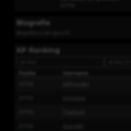
20756
Biografie
Biografie is niet gevuld
XP Ranking
All Time
All Time
XP
Positie
Username
20756
Jeffmulder
20756
Ginotjeze
20756
Thedjurk
20756
Alwins60