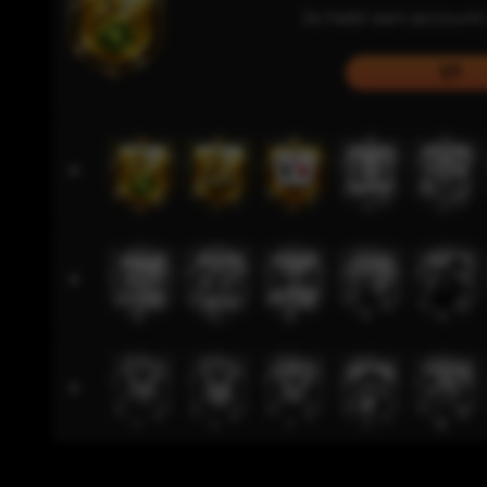
Je hebt een accoun
1
/
1