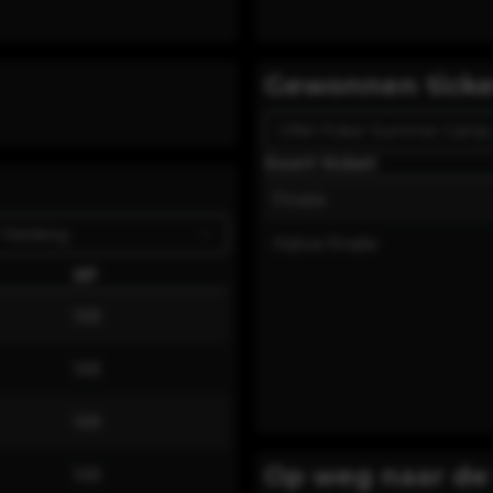
Gewonnen ticke
ONK Poker Summer Camp 
Soort ticket
Finale
 Ranking
Halve finale
XP
168
168
168
Op weg naar de 
168