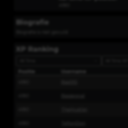
4180
Biografie
Biografie is niet gevuld
XP Ranking
All Time
All Time
XP
Positie
Username
4180
Bas055
4180
Bassiegoal
4180
TheHustler
4180
TeflonDon