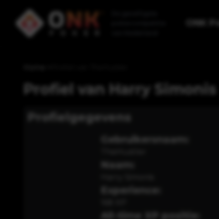
De gezelligste
ONK P
pokercompetitie
van Nederland
Home
>
Profiel van TheHustler
Profiel van
Harry Simonis
Profielgegevens
Gebruikersnaam:
TheHustler
Naam:
Harry Simonis
Experience:
168
XP
All-time XP positie: