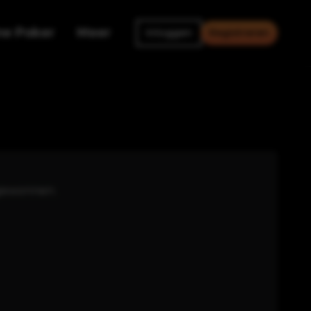
ne Poker
Meer
Inloggen
Registreren
 gewonnen.