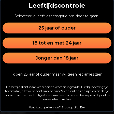
75
Leeftijdscontrole
Selecteer je leeftijdscategorie om door te gaan.
Resultaten
25 jaar of ouder
Toernooi
Locatie
18 tot en met 24 jaar
Eerste
Vorige
Jonger dan 18 jaar
Ik ben 25 jaar of ouder maar wil geen reclames zien
De leeftijd dient naar waarheid te worden ingevuld. Hierbij bevestigt je
tevens dat je bewust bent van de risico's van online kansspelen en dat je
momenteel niet bent uitgesloten van deelname aan kansspelen bij online
kansspelaanbieders.
carrière
Wat kost gokken jou? Stop op tijd. 18+
t aangemaakt