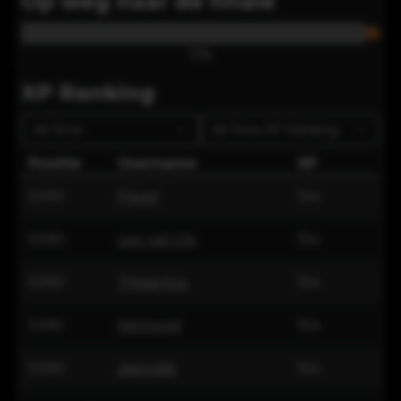
Op weg naar de finale
0
%
XP Ranking
All Time
All Time
XP Ranking
Positie
Username
XP
5390
Pavel
154
5390
Lex van Os
154
5390
Thijserloo
154
5390
Remond
154
5390
japiyo66
154