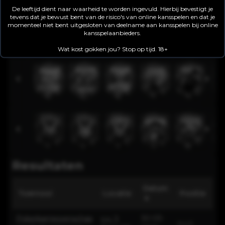
De leeftijd dient naar waarheid te worden ingevuld. Hierbij bevestigt je
tevens dat je bewust bent van de risico's van online kansspelen en dat je
momenteel niet bent uitgesloten van deelname aan kansspelen bij online
kansspelaanbieders.
Wat kost gokken jou? Stop op tijd. 18+
Resultaten
Datum
Toernooi
Locatie
Positie
R
▼
Pokerkampioenschap
v.v. 't
30-03-
n.v.t.