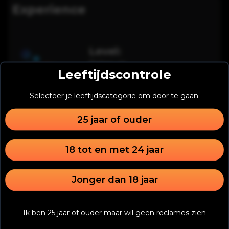
Experience
Level:
Poker vis
Leeftijdscontrole
Volgende level:
Poker debutant
Selecteer je leeftijdscategorie om door te gaan.
25 jaar of ouder
Achievements
18 tot en met 24 jaar
Begin je pokercarrière
Jonger dan 18 jaar
Je hebt een account aangemaakt
1
/
1
Ik ben 25 jaar of ouder maar wil geen reclames zien