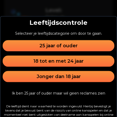
Level:
Poker vis
Leeftijdscontrole
Volgende level:
Poker debutant
Selecteer je leeftijdscategorie om door te gaan.
25 jaar of ouder
Achievements
18 tot en met 24 jaar
Begin je pokercarrière
Jonger dan 18 jaar
Je hebt een account aangemaakt
1
/
1
Ik ben 25 jaar of ouder maar wil geen reclames zien
De leeftijd dient naar waarheid te worden ingevuld. Hierbij bevestigt je
tevens dat je bewust bent van de risico's van online kansspelen en dat je
momenteel niet bent uitgesloten van deelname aan kansspelen bij online