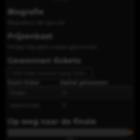
Biografie
Biografie is niet gevuld
Prijzenkast
Helaas nog geen prijzen gewonnen.
Gewonnen tickets
ONK Poker Summer Camp 2026
Soort ticket
Aantal gewonnen
Finale
0
Halve finale
0
Op weg naar de finale
0
%