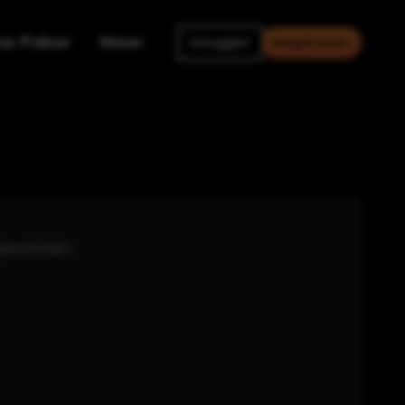
ne Poker
Meer
Inloggen
Registreren
 gewonnen.