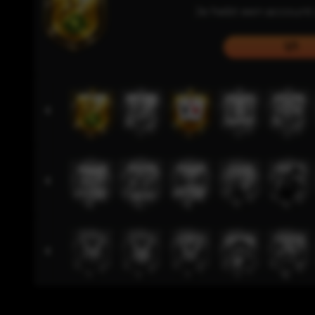
Je hebt een accoun
1
/
1