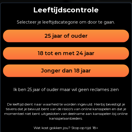
Leeftijdscontrole
75
Selecteer je leeftijdscategorie om door te gaan.
Resultaten
25 jaar of ouder
Toernooi
18 tot en met 24 jaar
Pokerkampioenschap
E
van Olst
B
Jonger dan 18 jaar
Eerste
Vorige
Ik ben 25 jaar of ouder maar wil geen reclames zien
De leeftijd dient naar waarheid te worden ingevuld. Hierbij bevestigt je
tevens dat je bewust bent van de risico's van online kansspelen en dat je
momenteel niet bent uitgesloten van deelname aan kansspelen bij online
kansspelaanbieders.
carrière
Wat kost gokken jou? Stop op tijd. 18+