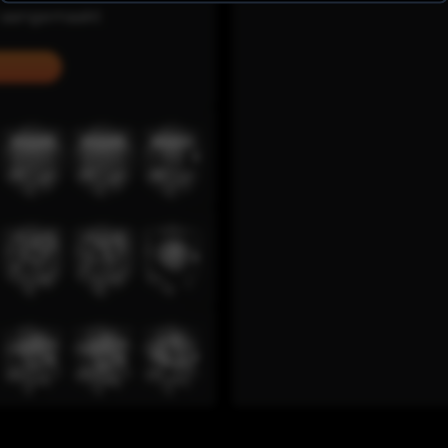
t aangemaakt