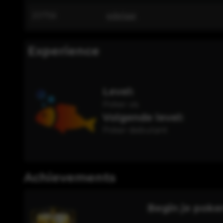
20756
edelaar
Experience
Level:
Poker vis
Volgende level:
Poker debutant
Achievements
Begin je poker