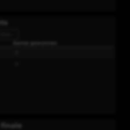
ts
2026
Aantal gewonnen
0
0
finale