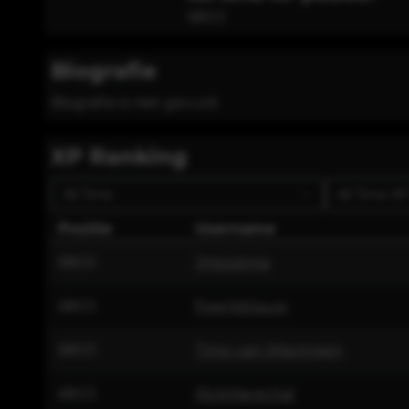
6803
Biografie
Biografie is niet gevuld
XP Ranking
All Time
All Time
XP
Positie
Username
6803
JHpostma
6803
freerkblauw
6803
Timo van Wieringen
6803
RickMarechal