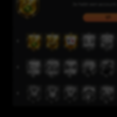
Je hebt een accoun
1
/
1