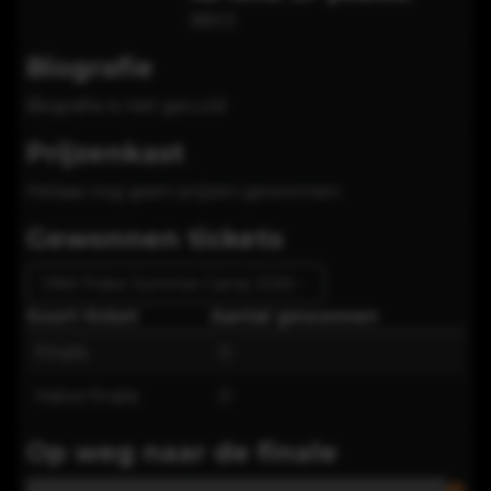
6803
Biografie
Biografie is niet gevuld
Prijzenkast
Helaas nog geen prijzen gewonnen.
Gewonnen tickets
ONK Poker Summer Camp 2026
Soort ticket
Aantal gewonnen
Finale
0
Halve finale
0
Op weg naar de finale