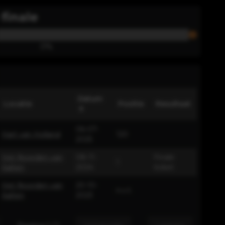
finale
0
%
Datum
Locatie
Positie
Resultaat
▼
06-07-
Hart van Holland
120
2025
Het Noorden van
08-11-
Finale
1
Aalten
2024
ticket
Het Noorden van
20-10-
n.v.t.
Aalten
2023