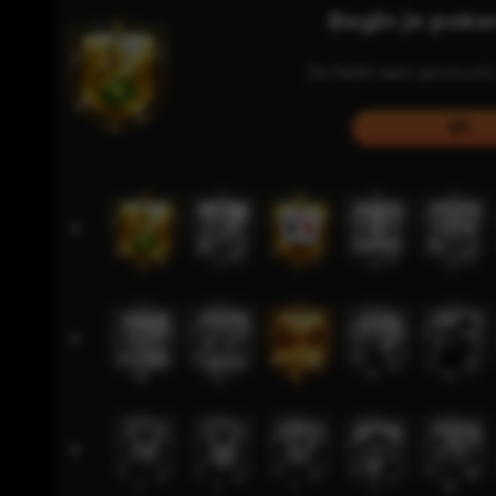
Begin je poker
Je hebt een accoun
1
/
1