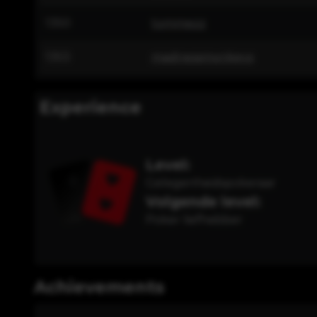
1350
tommezz
1353
madnessmonkeys
Experience
Level:
Gelegenheidspokeraar
Volgende level:
Poker liefhebber
Achievements