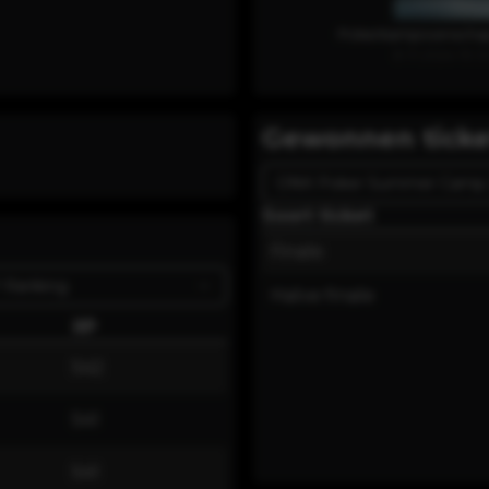
Finalist
ONK Poker 2024/2025
Pokerkampioenschap van
8-11-2024 19:30:00
Gewonnen ticke
ONK Poker Summer Camp 
Soort ticket
Finale
 Ranking
Halve finale
XP
542
541
541