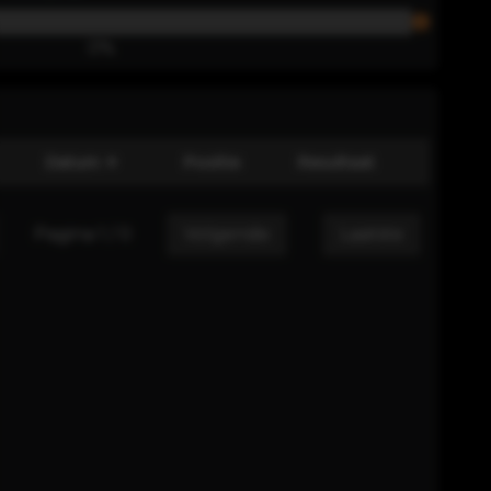
0
%
Datum
▼
Positie
Resultaat
Pagina
1
/
0
Volgende
Laatste