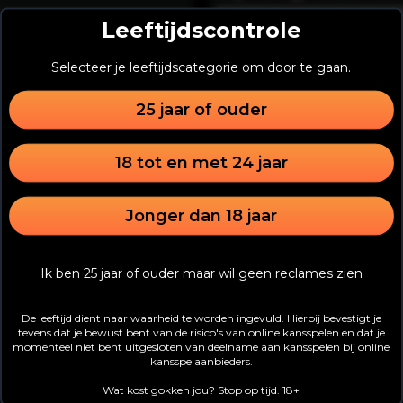
Leeftijdscontrole
75
Selecteer je leeftijdscategorie om door te gaan.
Resultaten
25 jaar of ouder
Toernooi
Locatie
18 tot en met 24 jaar
Eerste
Vorige
Jonger dan 18 jaar
Ik ben 25 jaar of ouder maar wil geen reclames zien
De leeftijd dient naar waarheid te worden ingevuld. Hierbij bevestigt je
tevens dat je bewust bent van de risico's van online kansspelen en dat je
momenteel niet bent uitgesloten van deelname aan kansspelen bij online
kansspelaanbieders.
carrière
Wat kost gokken jou? Stop op tijd. 18+