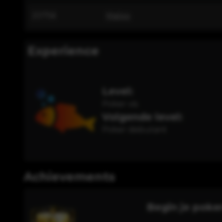
20756
Maloo
Experience
Level:
Poker vis
Volgende level:
Poker debutant
Achievements
Begin je poker