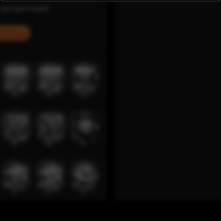
t aangemaakt