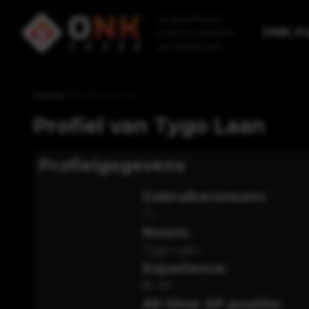
De gezelligste
ONK P
pokercompetitie
van Nederland
Home
>
Profiel van TL
Profiel van
Tygo Laan
Profielgegevens
Gebruikersnaam:
TL
Naam:
Tygo Laan
Experience:
81
XP
All-time XP positie: