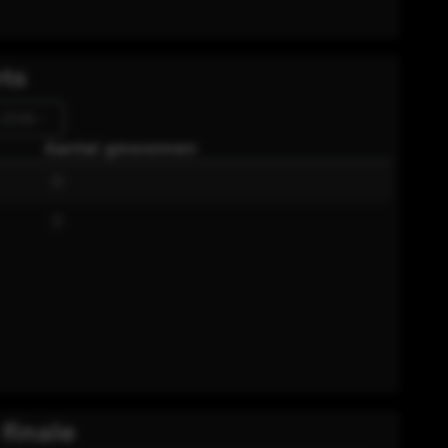
ts
2026
Aantal gewonnen
0
0
finale