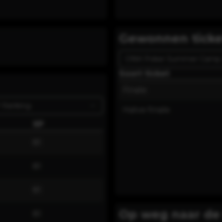
Gewonnen ticke
ONK Poker Summer Camp 
Soort ticket
Finale
 Ranking
Halve finale
XP
81
81
81
Op weg naar de 
81