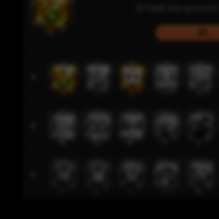
Je hebt een accoun
1
/
1