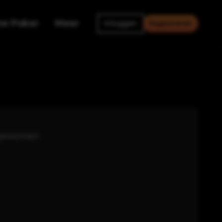
ne Poker
Meer
Inloggen
Registreren
 gewonnen.